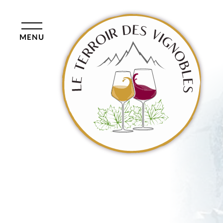
au
contenu
MENU