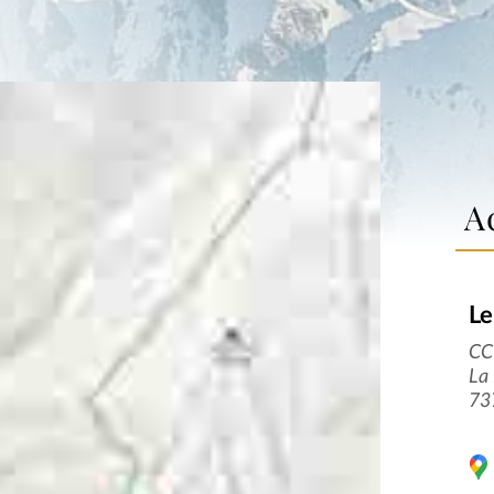
A
Le
CC 
La 
73