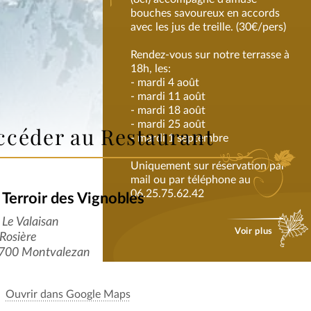
bouches savoureux en accords
avec les jus de treille. (30€/pers)
Rendez-vous sur notre terrasse à
18h, les:
- mardi 4 août
- mardi 11 août
- mardi 18 août
- mardi 25 août
ccéder au Restaurant
- mardi 1 septembre
Uniquement sur réservation par
mail ou par téléphone au
06.25.75.62.42
 Terroir des Vignobles
Le Valaisan
Voir plus
Rosière
DÉGUSTATION DE VIN
700 Montvalezan
Ouvrir dans Google Maps