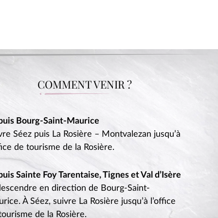
Fermer
la
COMMENT VENIR ?
fenêtre,
revenir
au
site
uis Bourg-Saint-Maurice
web.
vre Séez puis La Rosière – Montvalezan jusqu’à
ffice de tourisme de la Rosière.
uis Sainte Foy Tarentaise, Tignes et Val d’Isère
escendre en direction de Bourg-Saint-
TACT
rice. À Séez, suivre La Rosière jusqu’à l’office
tourisme de la Rosière.