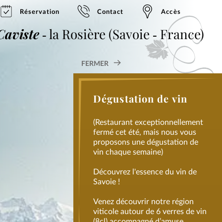
Réservation
Contact
Accès
Caviste
‐
la Rosière
(Savoie ‐ France)
FERMER
Dégustation de vin
(Restaurant exceptionnellement
fermé cet été, mais nous vous
proposons une dégustation de
vin chaque semaine)
Découvrez l'essence du vin de
Savoie !
Venez découvrir notre région
viticole autour de 6 verres de vin
(8cl) accompagné d’amuse