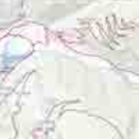
RÉSERVEZ 
+33 (0)9 81 50 38 02
Afin de profiter au mieux de votre
notre restaurant, il vous est consei
enfants en bas âge (moins de 12 a