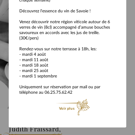
chaque semaine)
fenêtre,
RÉSERVEZ EN LIGNE
revenir
Découvrez l'essence du vin de Savoie !
au
site
Venez découvrir notre région viticole autour de 6
web.
verres de vin (8cl) accompagné d’amuse bouches
+33 (0)9 81 50 38 02
savoureux en accords avec les jus de treille.
Afin de profiter au mieux de votre moment de plaisir au sein de
(30€/pers)
notre restaurant, il vous est conseillé de ne pas venir avec des
enfants en bas âge (moins de 12 ans).
Rendez-vous sur notre terrasse à 18h, les:
- mardi 4 août
- mardi 11 août
- mardi 18 août
- mardi 25 août
- mardi 1 septembre
Uniquement sur réservation par mail ou par
CONTACT
téléphone au 06.25.75.62.42
Voir plus
Judith Fraissard,