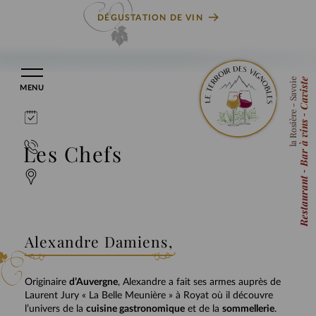
DÉGUSTATION DE VIN
Aller
au
- Savoie
Restaurant ‐ Bar à vins ‐ Caviste
MENU
contenu
Réservation
la Rosière
Contact
Les Chefs
Accès
Alexandre Damiens,
Originaire
d’Auvergne
, Alexandre a fait ses armes auprès de
Laurent Jury « La Belle Meunière » à Royat où il découvre
l’univers de la
cuisine gastronomique
et de la
sommellerie
.